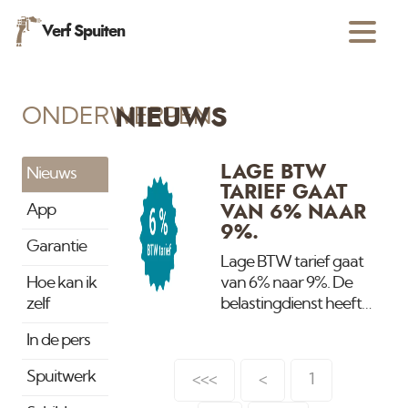
Verf Spuiten
ONDERWERPEN
NIEUWS
LAGE BTW
Nieuws
TARIEF GAAT
App
VAN 6% NAAR
9%.
Garantie
Lage BTW tarief gaat
Hoe kan ik
van 6% naar 9%. De
zelf
belastingdienst heeft
een laag tarief voor
In de pers
woonhuizen welke
ouder zijn dan 2 jaar.
Spuitwerk
<<<
<
1
Deze regeling geldt