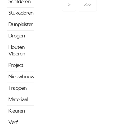
voor: Schilderwerk,
Schilderen
>
>>>
spuitwerk , behangen en
Stukadoren
stukadoren:- Over de
gehele rekening
Dunpleister
inklusief de materialen
het lage btw tarief. Alle
Drogen
andere
werkzaamheden in de
Houten
bouw worden belast
Vloeren
met 21%. Actuele status
Project
en uitgebreide
omschrijving:
Nieuwbouw
Belasingdienst Per 1-1-
2019 gaat deze btw
Trappen
omhoog van 6 naar 9%.
meer info vindt u hier.
Materiaal
Schilderen Het
Kleuren
schilderen
van woningen ouder
Verf
dan 2