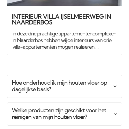
ruimtes
INTERIEUR VILLA IJSELMEERWEG IN
NAARDERBOS
In deze drie prachtige appartementencomplexen
in Naarderbos hebben wij de interieurs van drie
villa-appartementen mogen realiseren.
Daarnaast verzorgen wij ook het onderhoud van
de buitenzijde van de drie gebouwen voor de
verenigingen van eigenaren. De onderstaande
foto's tonen het interieur van een van de villa-
appartementen. Nadat de inbouwverlichting en
Hoe onderhoud ik mijn houten vloer op
andere installaties waren geplaatst, hebben wij
dagelijkse basis?
alle wanden en plafonds gestukadoord en
gespoten in Jan des Bouvrie-wit, met een
buitenverfkwaliteit voor extra duurzaamheid.
Welke producten zijn geschikt voor het
Het houtwerk,
reinigen van mijn houten vloer?