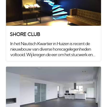
SHORE CLUB
In het Nautisch Kwartier in Huizen is recent de
nieuwbouw van diverse horecagelegenheden
voltooid. Wij kregen de eer om het stucwerk en
spuitwerk van maar liefst 1.100 m², verdeeld over
drie etages, te verzorgen. Voor het
club/restaurant hebben we gebruik gemaakt van
het innovatieve Diamant pleister van Knauf, een
stucmortel die vele malen sterker is dan de
gangbare materialen. Dit zorgt voor extra
duurzaamheid en weerstand. Uiteraard hebben
we alles afgewerkt met een hoogwaardige, goed
reinigbare buitenkwaliteit muurverf, om de