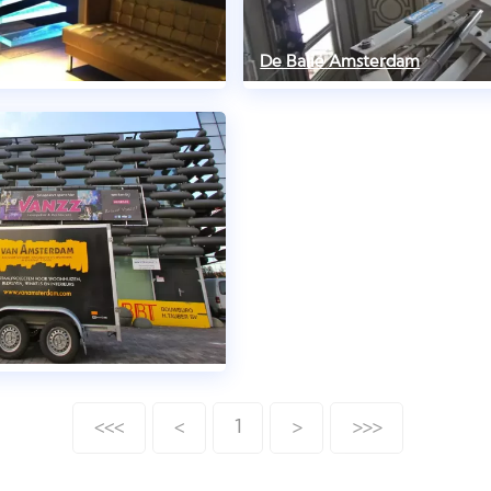
De Balie Amsterdam
<<<
<
1
>
>>>