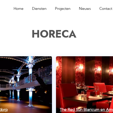
Home
Diensten
Projecten
Nieuws
Contact
HORECA
dorp
The Red Sun Blaricum en Am