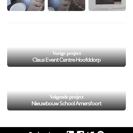
/var/www/murenspuiten.nl/private/cache/smarty/_compi
98
on line
');">
Vorige project
Claus Event Centre Hoofddorp
/var/www/murenspuiten.nl/private/cache/smarty/_compi
102
on line
');">
Volgende project
Nieuwbouw School Amersfoort