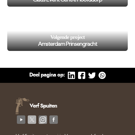
/var/www/murenspuiten.nl/private/cache/smarty/_compi
102
on line
');">
Volgende project
Amsterdam Prinsengracht
Deel pagina op:
Verf Spuiten