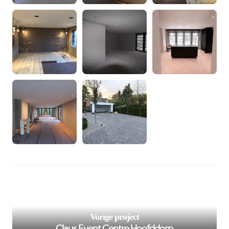
/var/www/murenspuiten.nl/private/cache/smarty/_compi
98
on line
');">
Vorige project
Claus Event Centre Hoofddorp