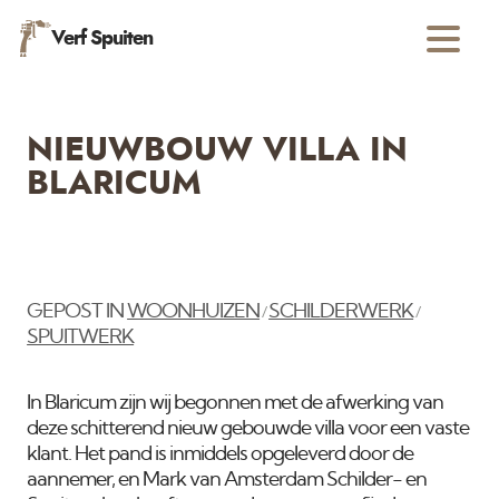
Verf Spuiten
NIEUWBOUW VILLA IN
BLARICUM
GEPOST IN
WOONHUIZEN
SCHILDERWERK
/
/
SPUITWERK
In Blaricum zijn wij begonnen met de afwerking van
deze schitterend nieuw gebouwde villa voor een vaste
klant. Het pand is inmiddels opgeleverd door de
aannemer, en Mark van Amsterdam Schilder- en