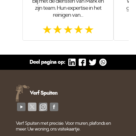
blij met de diensten van Mark en
wer
zijn team. Hun expertise in het
geve
reinigen van...
Deel pagina op:
Verf Spuiten
Verf Spuiten met precisie. Voor muren, plafonds en
meer. Uw woning, ons visitekaartje.