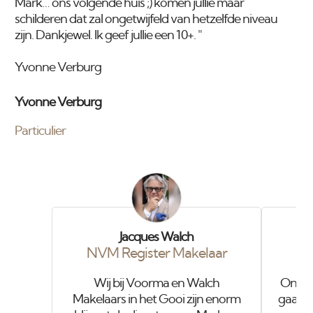
Mark… ons volgende huis ;) komen jullie maar
schilderen dat zal ongetwijfeld van hetzelfde niveau
zijn. Dankjewel. Ik geef jullie een 10+. "
Yvonne Verburg
Yvonne Verburg
Particulier
Jacques Walch
NVM Register Makelaar
Wij bij Voorma en Walch
Onze o
Makelaars in het Gooi zijn enorm
gaat i