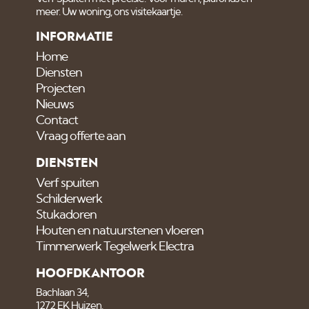
heeft hem al in gebruik!
meer. Uw woning, ons visitekaartje.
Om alles droog neer te
INFORMATIE
zetten hebben we
Home
Diensten
Projecten
Nieuws
Contact
Vraag offerte aan
DIENSTEN
Verf spuiten
Schilderwerk
Stukadoren
Houten en natuurstenen vloeren
Timmerwerk Tegelwerk Electra
HOOFDKANTOOR
Bachlaan 34,
1272 EK Huizen.