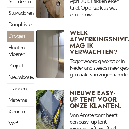
op als zijdemat. Met dit
April 2018 Lakken eiken
Schilderen
uitzonderlijke warme
tafel. Op onze klus was
Stukadoren
weer kunnen wij
een nieuwe
nieuwbouw zelfs in
eikenhouten tafel
Dunpleister
Januari aflakken.
binnen gekomen. Deze
WELK
hebben we 3x in een
Drogen
AFWERKINGSNIVE
white wash 2
MAG IK
Houten
komponenten lak gezet.
VERWACHTEN?
Vloeren
Deze droogt zo mat op
dat het is alsof er geen
Tegenwoordig wordt er in
Project
lak op zit zoals het droge
Nederland steeds meer geb
stuk aar 2 lagen op
gemaakt van zogenaamde
Nieuwbouw
zitten.
droogbouw. Dit houdt in dat
niet meer gemetseld en
Trappen
NIEUWE EASY-
traditioneel gestukadoord
UP TENT VOOR
Materiaal
wordt, maar dat er gipsplat
ONZE KLANTEN.
worden gemonteerd op
Kleuren
houten of aluminimum rege
Van Amsterdam heeft
en daarna worden de gaten
een easy-up tent
Verf
gleuven dicht gesmeerd. O
aangeschaft van 3 x 4,5