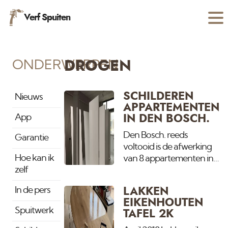
Verf Spuiten
ONDERWERPEN
DROGEN
SCHILDEREN
Nieuws
APPARTEMENTEN
App
IN DEN BOSCH.
Den Bosch. reeds
Garantie
voltooid is de afwerking
Hoe kan ik
van 8 appartementen in
zelf
S' hertogenbosch. Binnen
en buiten al het
In de pers
LAKKEN
schilderwerk en
EIKENHOUTEN
spuitwerk. Deuren net
Spuitwerk
TAFEL 2K
gespoten. Droogt straks