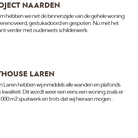
OJECT NAARDEN
um hebben we net de binnenzijde van de gehele woning
 gerenoveerd, gestukadoord en gespoten. Nu met het
nt verder met ouderwets schilderwerk.
THOUSE LAREN
 in Laren hebben wij inmiddels alle wanden en plafonds
kwaliteit. Dit wordt weer een eens een woning zoals er
1000 m2 spuitwerk en trots dat wij hieraan mogen