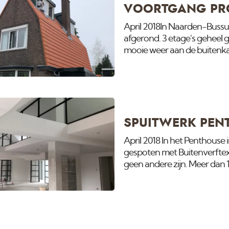
VOORTGANG PR
April 2018In Naarden-Buss
afgerond. 3 etage's geheel
mooie weer aan de buitenka
SPUITWERK PEN
April 2018 In het Penthouse
gespoten met Buitenverftex 
geen andere zijn. Meer dan 
meewerken.