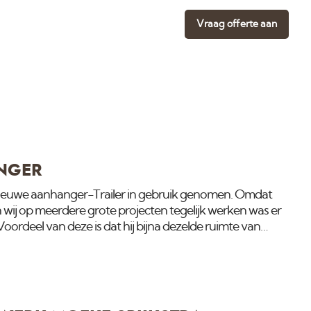
Vraag offerte aan
NGER
euwe aanhanger-Trailer in gebruik genomen. Omdat
 wij op meerdere grote projecten tegelijk werken was er
oordeel van deze is dat hij bijna dezelde ruimte van
tere welke wij al jaren gebruiken maar van buiten veel
oordeur kan er nu ook in een gewone parkeerplaats
n we nog maar 5 meter parkeerruimte nodig i.p.v.8
orzien van Wifi zodat wij bij klanten ook