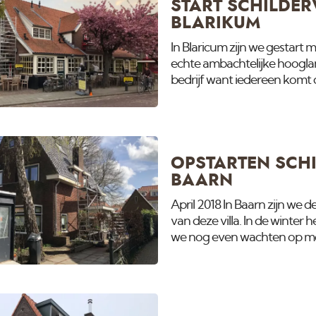
START SCHILDER
BLARIKUM
In Blaricum zijn we gestart 
echte ambachtelijke hoogla
bedrijf want iedereen komt 
onze instagram pagina.
OPSTARTEN SCHI
BAARN
April 2018 In Baarn zijn we 
van deze villa. In de winte
we nog even wachten op moo
epoxy.