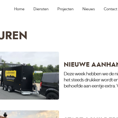
Home
Diensten
Projecten
Nieuws
Contact
UREN
NIEUWE AANHA
Deze week hebben we de ni
het steeds drukker wordt en
behoefde aan eentje extra. V
binnen heeft als de oude gro
compakter. Door de extra v
geparkeerd worden en hebbe
meter. Verder is de wagen vo