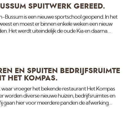
USSUM SPUITWERK GEREED.
en-Bussum is een nieuwe sportschool geopend. In het
weest en moest er binnen enkele weken een nieuw
. Het werdt uiteindelijk de oude Kia en daarna
chtlaan. Het was echter in de jaren 80 voor het laatst
t los en was gebarsten. Binnen 1 week hebben we met een
m schilders alle verf verwijderd, geschuurd en
 alle wanden, plafonds en houtwerk door gespoten.
EN EN SPUITEN BEDRIJFSRUIMTE
T HET KOMPAS.
k waar vroeger het bekende restaurant Het Kompas
ier worden diverse nieuwe huizen, bedrijfsruimtes en
j gaan hier voor meerdere panden de afwerking
lameburo Effort welke gelegen is in de binnenhaven,
dat hier echt alles nog in moet komen. De electra en
t stuukwerk, vloer storten en spuitwerk. Bekijk voor het
ze instagram pagina.