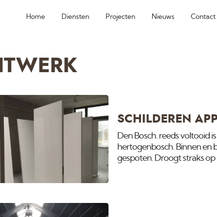
Home
Diensten
Projecten
Nieuws
Contact
ITWERK
SCHILDEREN AP
Den Bosch. reeds voltooid i
hertogenbosch. Binnen en bu
gespoten. Droogt straks op 
wij nieuwbouw zelfs in Janua