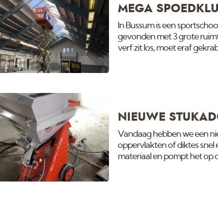
MEGA SPOEDKLU
In Bussum is een sportscho
gevonden met 3 grote ruimtes
verf zit los, moet eraf ge
met isolerende verf i.v.m. 
een week klaar zijn. Dat kun
onze instagram pagina.
NIEUWE STUKAD
Vandaag hebben we een ni
oppervlakten of diktes snel
materiaal en pompt het op d
bij de nieuwe pier: Het Kom
gaan afwerken. Bekijk voor 
Hier een video van de vorig