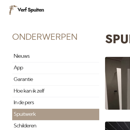
Verf Spuiten
ONDERWERPEN
SPU
Nieuws
App
Garantie
Hoe kan ik zelf
In de pers
Spuitwerk
Schilderen