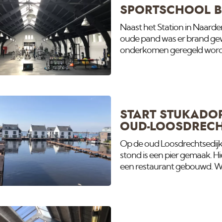
SPORTSCHOOL B
Naast het Station in Naard
oude pand was er brand ge
onderkomen geregeld worden
Mercedes garage op de Albre
geschilderd en alle verf za
groot team van VanAmsterda
schoongemaakt. Daarna zijn
Zelfs
START STUKADOR
OUD-LOOSDRECH
Op de oud Loosdrechtsedij
stond is een pier gemaak. H
een restaurant gebouwd. Wi
verzorgen. De eerste is rec
Deze is casco opgeleverd zo
data gaat er eerst in, dan he
meest actuele nieuws op on