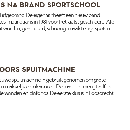
S NA BRAND SPORTSCHOOL
ol afgebrand. De eigenaar heeft een nieuw pand
, maar daar is in 1981 voor het laatst geschilderd. Alle
krabt worden, geschuurd, schoongemaakt en gespoten
roet. Het gaat echt om duizenden meters en moet binnen
nen wij wel. Bekijk voor het meest actuele nieuws op
OORS SPUITMACHINE
euwe spuitmachine in gebruik genomen om grote
 en makkelijk e stukadoren. De machine mengt zelf het
e wanden en plafonds. De eerste klus is in Loosdrecht
pas waar wij verschillende bedrijfsruimtes en woningen
het meest actuele nieuws op onze instagram pagina.
e machine welke ongeveer hetzelfde werkt.