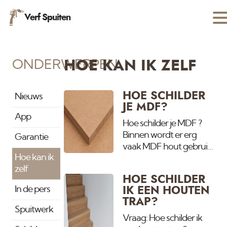
Verf Spuiten
ONDERWERPEN
HOE KAN IK ZELF
HOE SCHILDER
Nieuws
JE MDF?
App
Hoe schilder je MDF ?
Binnen wordt er erg
Garantie
vaak MDF hout gebruik.
Hoe kan ik
Voordeel met schilderen
zelf
is dat het al glad is. Je
HOE SCHILDER
hoeft alleen de gaten te
In de pers
IK EEN HOUTEN
vullen en te schuren.
TRAP?
Buiten is MDF absoluut
Spuitwerk
niet te gebruiken.
Vraag: Hoe schilder ik