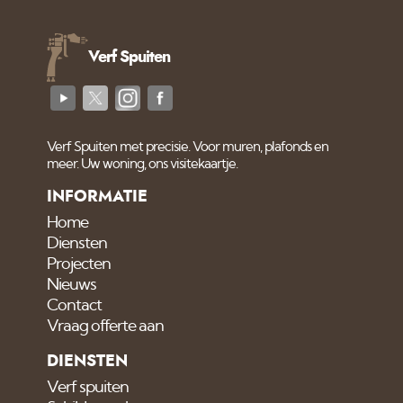
geschuurd zal er
voorstrijk gebruikt
moeten worden. Als je
Verf Spuiten
voorstrijk of ook wel Fix
of voorlijm genoemd
aanbrengt, lijm je het
poeder van de eerste 2
Verf Spuiten met precisie. Voor muren, plafonds en
mm van het stuukwerk
meer. Uw woning, ons visitekaartje.
of oude verf tot een
INFORMATIE
vaste massa. Doe
Home
Diensten
Projecten
Nieuws
Contact
Vraag offerte aan
DIENSTEN
Verf spuiten