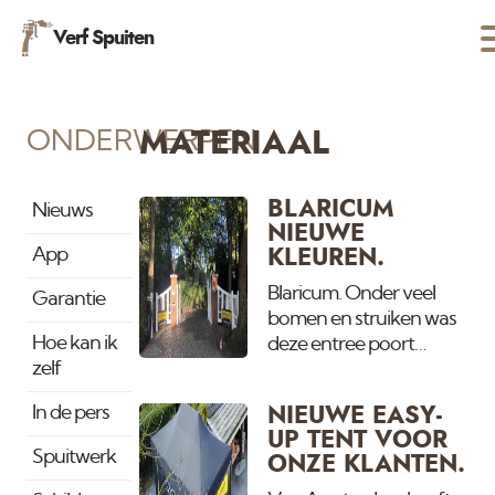
Verf Spuiten
ONDERWERPEN
MATERIAAL
BLARICUM
Nieuws
NIEUWE
App
KLEUREN.
Blaricum. Onder veel
Garantie
bomen en struiken was
Hoe kan ik
deze entree poort
zelf
nauwelijks zichtbaar.
Alles wordt gesnoeid
In de pers
NIEUWE EASY-
zodat het zonlicht er
UP TENT VOOR
weer doorheen kan
Spuitwerk
ONZE KLANTEN.
komen en wij maken